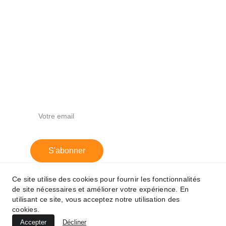
Agence de communication innovante et 
authentique.
+225 01 00 00 24 68
commercial@2lacom.com
Newsletter
S'abonner
Ce site utilise des cookies pour fournir les fonctionnalités
de site nécessaires et améliorer votre expérience. En
utilisant ce site, vous acceptez notre utilisation des
cookies.
© 2024. All rights reserved.
Accepter
Décliner